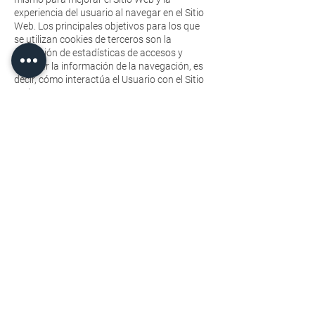
experiencia del usuario al navegar en el Sitio
Web. Los principales objetivos para los que
se utilizan cookies de terceros son la
obtención de estadísticas de accesos y
analizar la información de la navegación, es
decir, cómo interactúa el Usuario con el Sitio
Web.
La información que se obtiene se refiere, por
ejemplo, al número de páginas visitadas, el
idioma, el lugar a la que la dirección IP desde
el que accede el Usuario, el número de
Usuarios que acceden, la frecuencia y
reincidencia de las visitas, el tiempo de visita,
el navegador que usan, el operador o tipo de
dipositivo desde el que se realiza la visita.
Esta información se utiliza para mejorar el
Sitio Web, y detectar nuevas necesidades
para ofrecer a los Usuarios un Contenido y/o
servicio de óptima calidad. En todo caso, la
información se recopila de forma anónima y
se elaboran informes de tendencias del Sitio
Web sin identificar a usuarios individuales.